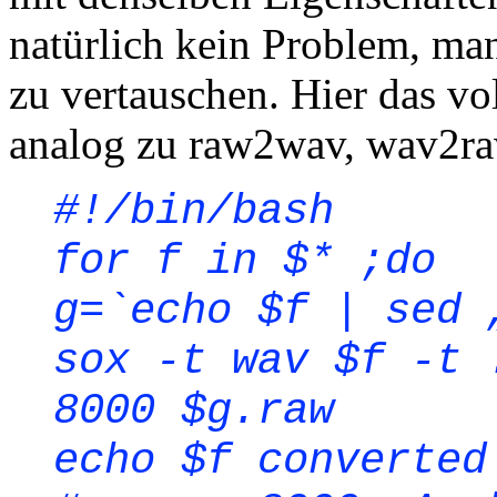
natürlich kein Problem, man
zu vertauschen. Hier das vo
analog zu raw2wav, wav2ra
#!/bin/bash
for f in $
* ;do
g=`echo $f | sed 
sox -t wav $f -t 
8000 $g.raw
echo $f converted