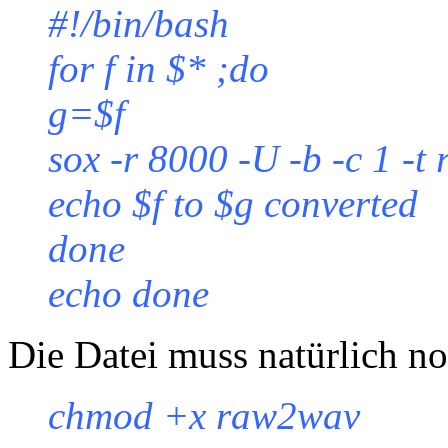
#!/bin/bash
for f in $* ;do
g=$f
sox -r 8000 -U -b -c 1 -t
echo $f to $g converted
done
echo done
Die Datei muss natürlich n
chmod +x raw2wav